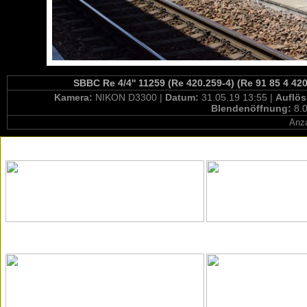
SBBC Re 4/4'' 11259 (Re 420.259-4) (Re 91 85 4 42
Kamera:
NIKON D3300 |
Datum:
31.05.19 13:55 |
Auflö
Blendenöffnung:
8.0
Anza