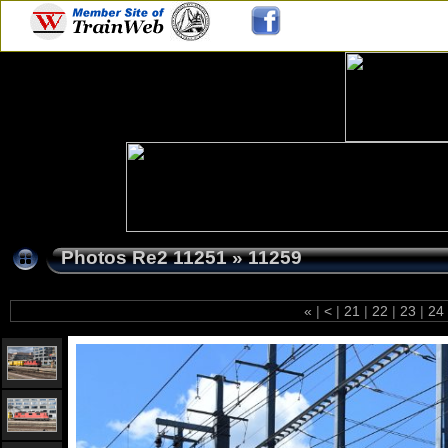
Photos Re2 11251
»
11259
«
|
<
|
21
|
22
|
23
|
24