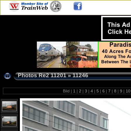
Photos Re2 11201
»
11246
Bild |
1
|
2
|
3
|
4
|
5
|
6
|
7
|
8
|
9
|
1