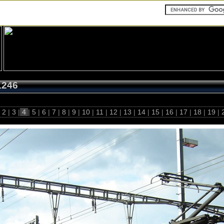
1246
2
|
3
|
4
|
5
|
6
|
7
|
8
|
9
|
10
|
11
|
12
|
13
|
14
|
15
|
16
|
17
|
18
|
19
|