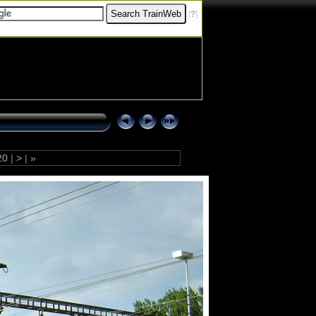
[
?
]
20
|
>
|
»