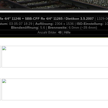
 4/4'' 11246 + SBB-CFF Re 4/4'' 11265 / Dietikon 3.5.2007
| 1329-
atum:
03.05.07 18:29 |
Auflösung:
2304 x 1536 |
ISO-Einstellung:
1
Blendenöffnung:
5.6 |
Brennweite:
6.0mm (~39.4mm)
Anzahl Bilder:
48
|
Hilfe