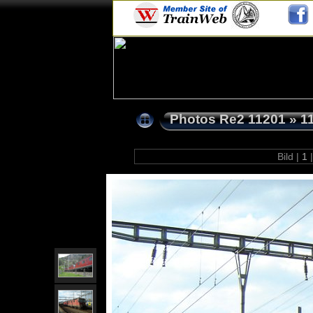
Photos Re2 11201
»
1
Bild |
1
|