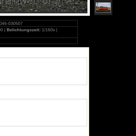
0046-030507
00 |
Belichtungszeit:
1/160s |