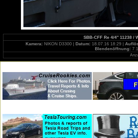
SBB-CFF Re 4/4'' 11238 / 
Kamera:
NIKON D3300 |
Datum:
18.07.16 18:29 |
Auflö
Blendenöffnung:
7.1
Anza