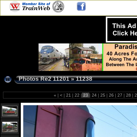
Photos Re2 11201
»
11238
«
|
<
|
21
|
22
|
23
|
24
|
25
|
26
|
27
|
28
|
2