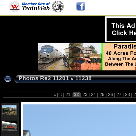
Photos Re2 11201
»
11238
«
|
<
|
21
|
22
|
23
|
24
|
25
|
26
|
27
|
28
|
2