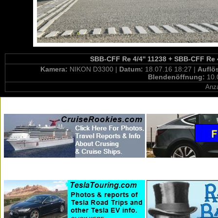
SBB-CFF Re 4/4'' 11238 + SBB-CFF Re 4/
Kamera:
NIKON D3300 |
Datum:
18.07.16 18:27 |
Auflö
Blendenöffnung:
10.
Anza