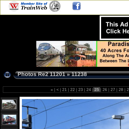
Photos Re2 11201
»
11238
«
|
<
|
21
|
22
|
23
|
24
|
25
|
26
|
27
|
28
|
2