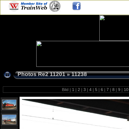
Photos Re2 11201
»
11238
Bild |
1
|
2
|
3
|
4
|
5
|
6
|
7
|
8
|
9
|
1