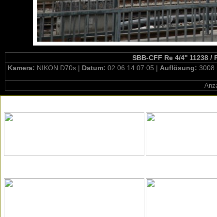
SBB-CFF Re 4/4'' 11238 / 
Kamera:
NIKON D70s |
Datum:
02.06.14 07:05 |
Auflösung:
3008 
Anza