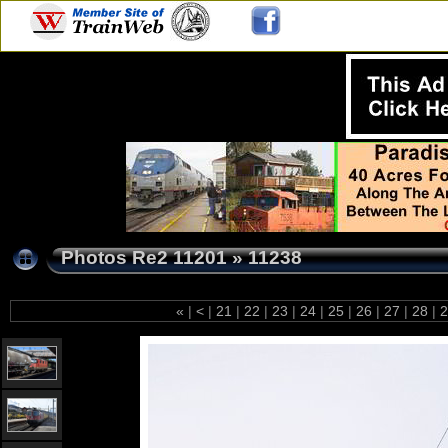
Photos Re2 11201
»
11238
«
|
<
|
21
|
22
|
23
|
24
|
25
|
26
|
27
|
28
|
2