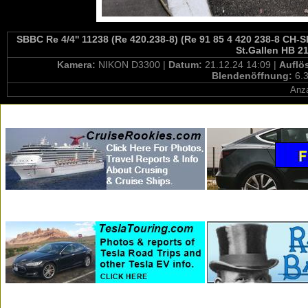
SBBC Re 4/4'' 11238 (Re 420.238-8) (Re 91 85 4 420 238-8 CH-S
St.Gallen HB 2
Kamera:
NIKON D3300 |
Datum:
21.12.24 14:09 |
Auflö
Blendenöffnung:
6.3
Anza