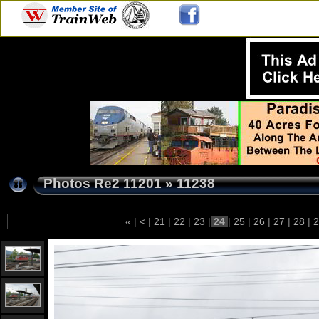
Photos Re2 11201
»
11238
«
|
<
|
21
|
22
|
23
|
24
|
25
|
26
|
27
|
28
|
2