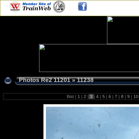
Photos Re2 11201
»
11238
Bild |
1
|
2
|
3
|
4
|
5
|
6
|
7
|
8
|
9
|
1