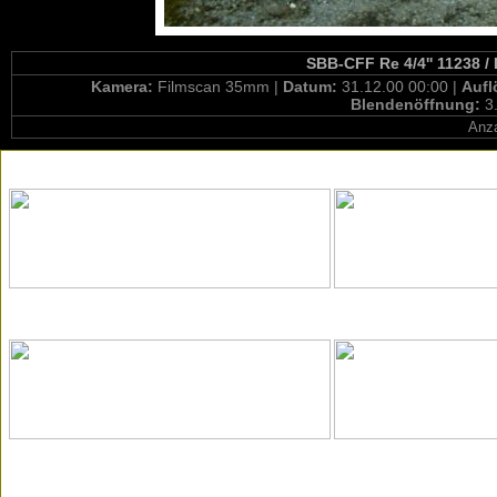
SBB-CFF Re 4/4'' 11238 /
Kamera:
Filmscan 35mm |
Datum:
31.12.00 00:00 |
Aufl
Blendenöffnung:
3
Anza