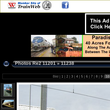
Photos Re2 11201
»
11238
Bild |
1
|
2
|
3
|
4
|
5
|
6
|
7
|
8
|
9
|
1