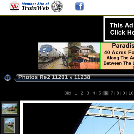
Photos Re2 11201
»
11238
Bild |
1
|
2
|
3
|
4
|
5
|
6
|
7
|
8
|
9
|
1