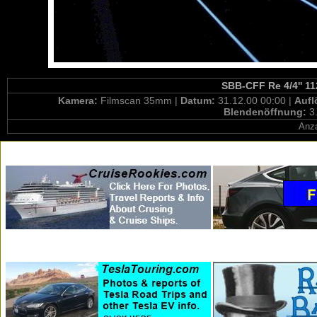
SBB-CFF Re 4/4'' 11
Kamera:
Filmscan 35mm |
Datum:
31.12.00 00:00 |
Aufl
Blendenöffnung:
3
Anza