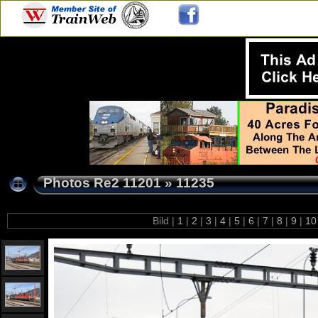
Photos Re2 11201
»
11235
Bild |
1
|
2
|
3
|
4
|
5
|
6
|
7
|
8
|
9
|
1