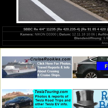
SBBC Re 4/4'' 11235 (Re 420.235-4) (Re 91 85 4 420 
Kamera:
NIKON D3300 |
Datum:
12.11.18 10:06 |
Auflö
Blendenöffnung:
5.6
Anza