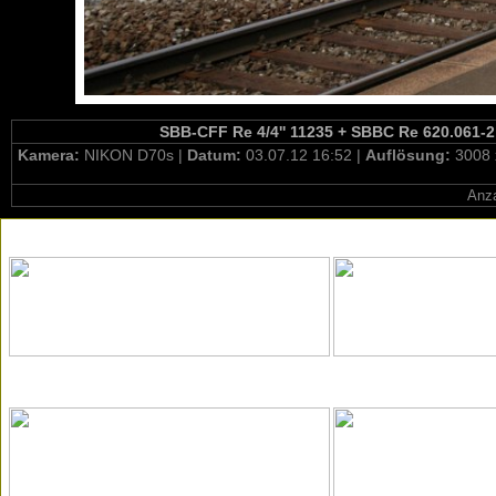
SBB-CFF Re 4/4'' 11235 + SBBC Re 620.061-2 
Kamera:
NIKON D70s |
Datum:
03.07.12 16:52 |
Auflösung:
3008 
Anza