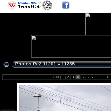
Photos Re2 11201
»
11235
Bild |
1
|
2
|
3
|
4
|
5
|
6
|
7
|
8
|
9
|
1