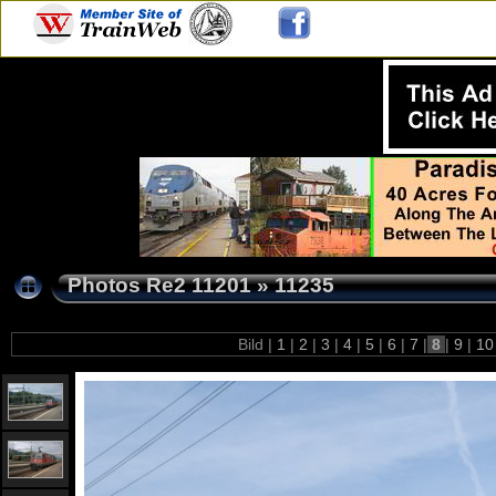
Photos Re2 11201
»
11235
Bild |
1
|
2
|
3
|
4
|
5
|
6
|
7
|
8
|
9
|
1