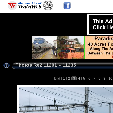
Photos Re2 11201
»
11235
Bild |
1
|
2
|
3
|
4
|
5
|
6
|
7
|
8
|
9
|
1