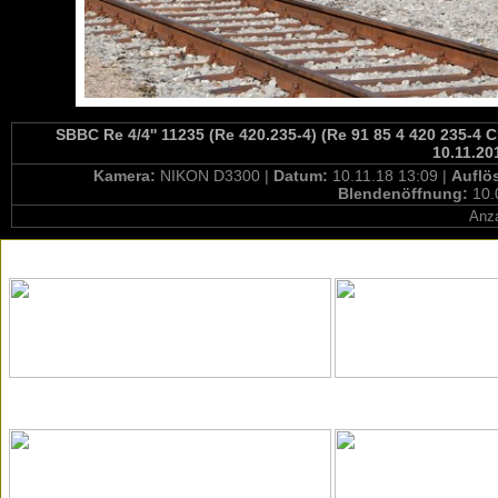
SBBC Re 4/4'' 11235 (Re 420.235-4) (Re 91 85 4 420 235-4
10.11.20
Kamera:
NIKON D3300 |
Datum:
10.11.18 13:09 |
Auflö
Blendenöffnung:
10.
Anza