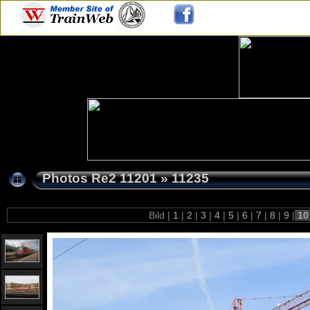
Photos Re2 11201
»
11235
Bild |
1
|
2
|
3
|
4
|
5
|
6
|
7
|
8
|
9
|
1