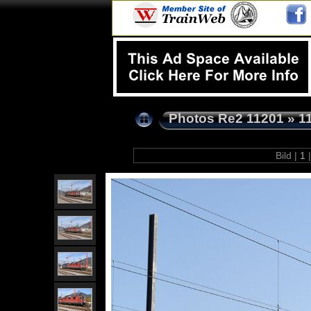
Photos Re2 11201
»
1
Bild |
1
|