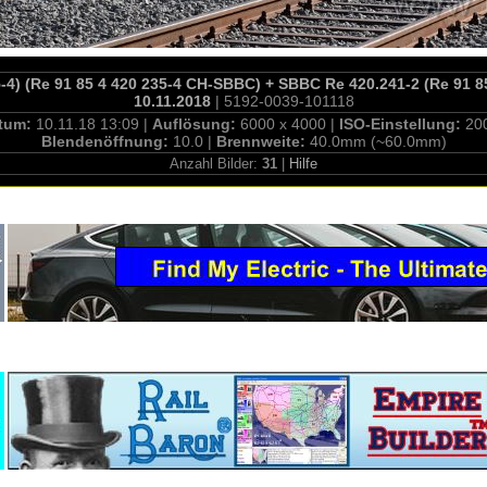
5-4) (Re 91 85 4 420 235-4 CH-SBBC) + SBBC Re 420.241-2 (Re 91 8
10.11.2018
| 5192-0039-101118
tum:
10.11.18 13:09 |
Auflösung:
6000 x 4000 |
ISO-Einstellung:
20
Blendenöffnung:
10.0 |
Brennweite:
40.0mm (~60.0mm)
Anzahl Bilder:
31
|
Hilfe