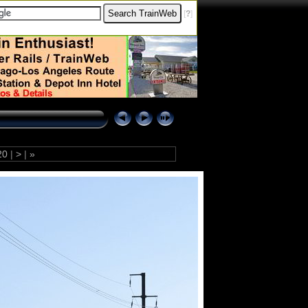
[
?
]
20
|
>
|
»