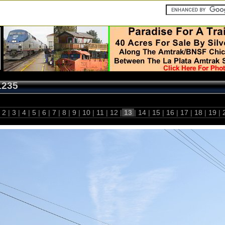
1235
2
|
3
|
4
|
5
|
6
|
7
|
8
|
9
|
10
|
11
|
12
|
13
|
14
|
15
|
16
|
17
|
18
|
19
|