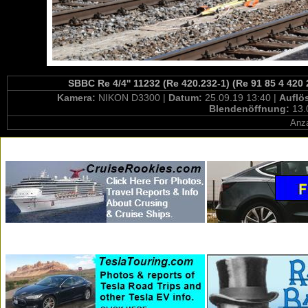
SBBC Re 4/4'' 11232 (Re 420.232-1) (Re 91 85 4 420
Kamera:
NIKON D3300 |
Datum:
25.09.19 13:40 |
Auflö
Blendenöffnung:
13.
Anza