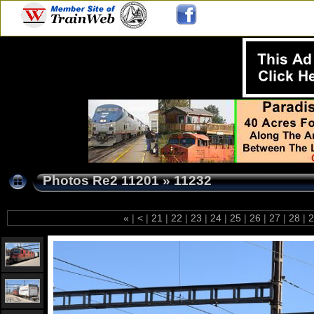
Photos Re2 11201
»
11232
«
|
<
|
21
|
22
|
23
|
24
|
25
|
26
|
27
|
28
|
2