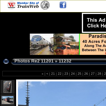
Photos Re2 11201
»
11232
«
|
<
|
21
|
22
|
23
|
24
|
25
|
26
|
27
|
28
|
2