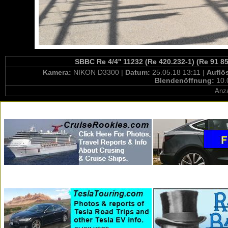
SBBC Re 4/4'' 11232 (Re 420.232-1) (Re 91 8
Kamera:
NIKON D3300 |
Datum:
25.05.18 13:11 |
Auflö
Blendenöffnung:
10.
Anza