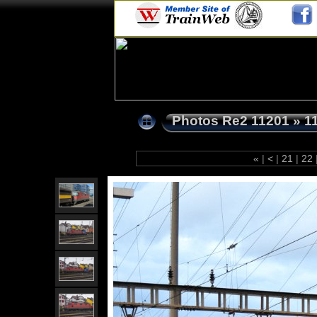
Photos Re2 11201
»
1
«
|
<
|
21
|
22