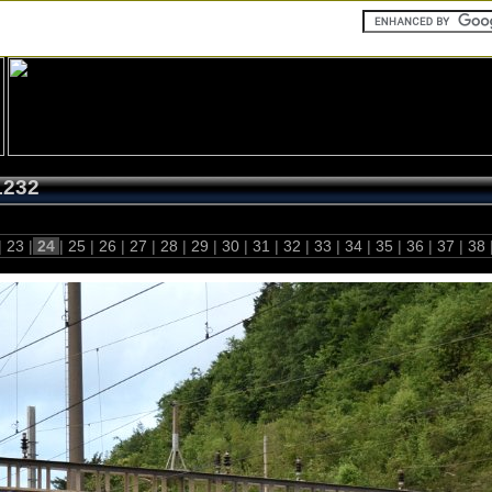
1232
|
23
|
24
|
25
|
26
|
27
|
28
|
29
|
30
|
31
|
32
|
33
|
34
|
35
|
36
|
37
|
38