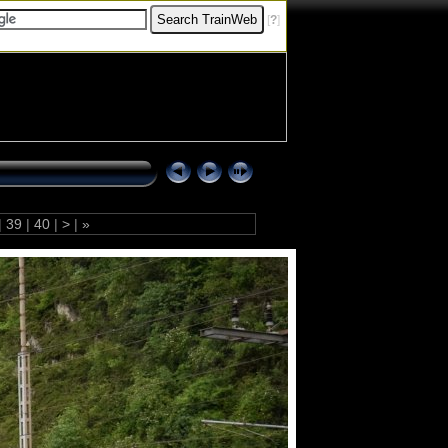
[
?
]
|
39
|
40
|
>
|
»