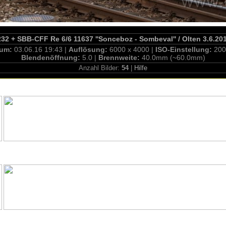
32 + SBB-CFF Re 6/6 11637 ''Sonceboz - Sombeval'' / Olten 3.6.20
tum:
03.06.16 19:43 |
Auflösung:
6000 x 4000 |
ISO-Einstellung:
200
Blendenöffnung:
5.0 |
Brennweite:
40.0mm (~60.0mm)
Anzahl Bilder:
54
|
Hilfe