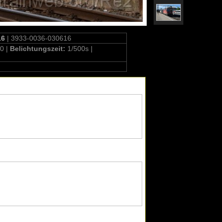
16
| 3933-0036-030616
0 |
Belichtungszeit:
1/500s |