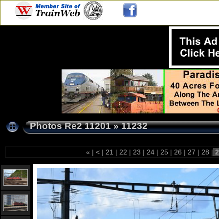
Photos Re2 11201
»
11232
«
|
<
|
21
|
22
|
23
|
24
|
25
|
26
|
27
|
28
|
2