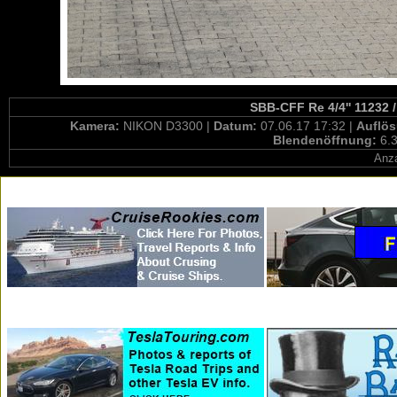
SBB-CFF Re 4/4'' 11232 /
Kamera:
NIKON D3300 |
Datum:
07.06.17 17:32 |
Auflö
Blendenöffnung:
6.3
Anza