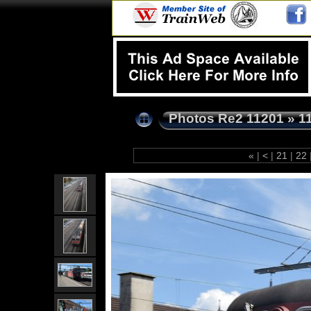
Photos Re2 11201
»
1
«
|
<
|
21
|
22