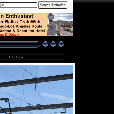
[
?
]
|
39
|
40
|
>
|
»