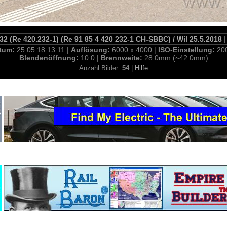
32 (Re 420.232-1) (Re 91 85 4 420 232-1 CH-SBBC) / Wil 25.5.2018
|
tum:
25.05.18 13:11 |
Auflösung:
6000 x 4000 |
ISO-Einstellung:
20
Blendenöffnung:
10.0 |
Brennweite:
28.0mm (~42.0mm)
Anzahl Bilder:
54
|
Hilfe