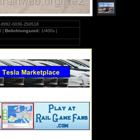
 4992-0036-250518
0 |
Belichtungszeit:
1/400s |