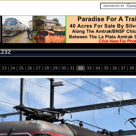
1232
|
23
|
24
|
25
|
26
|
27
|
28
|
29
|
30
|
31
|
32
|
33
|
34
|
35
|
36
|
37
|
38