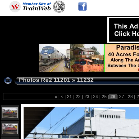
Photos Re2 11201
»
11232
«
|
<
|
21
|
22
|
23
|
24
|
25
|
26
|
27
|
28
|
2