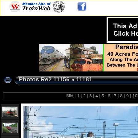
Photos Re2 11156
»
11181
Bild |
1
|
2
|
3
|
4
|
5
|
6
|
7
|
8
|
9
|
1