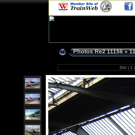
Photos Re2 11156
»
1
Bild |
1
|