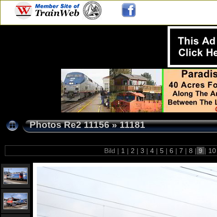
Photos Re2 11156
»
11181
Bild |
1
|
2
|
3
|
4
|
5
|
6
|
7
|
8
|
9
|
1