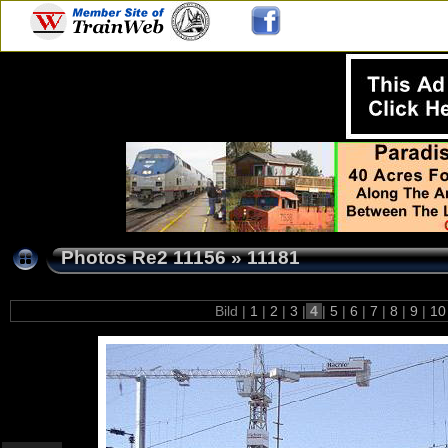
Photos Re2 11156
»
11181
Bild |
1
|
2
|
3
|
4
|
5
|
6
|
7
|
8
|
9
|
1