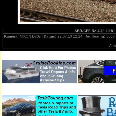
SBB-CFF Re 4/4'' 11181 
Kamera:
NIKON D70s |
Datum:
22.07.10 12:24 |
Auflösung:
3008 
Anza