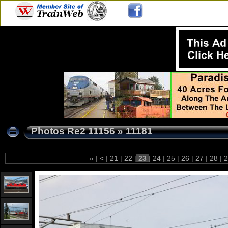
Photos Re2 11156
»
11181
«
|
<
|
21
|
22
|
23
|
24
|
25
|
26
|
27
|
28
|
2