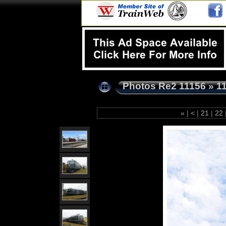
Photos Re2 11156
»
1
«
|
<
|
21
|
22