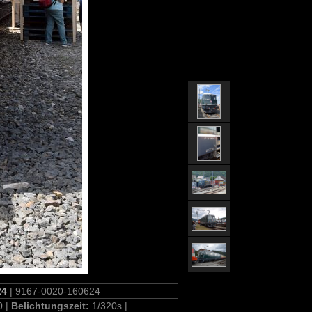
24
| 9167-0020-160624
0 |
Belichtungszeit:
1/320s |