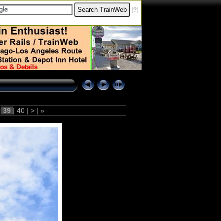
[
?
]
|
39
|
40
|
>
|
»