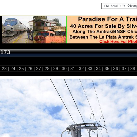
1173
|
23
|
24
|
25
|
26
|
27
|
28
|
29
|
30
|
31
|
32
|
33
|
34
|
35
|
36
|
37
|
38