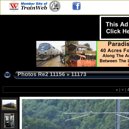
Photos Re2 11156
»
11173
«
|
<
|