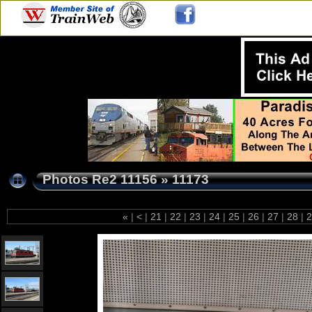
Photos Re2 11156
»
11173
«
|
<
|
21
|
22
|
23
|
24
|
25
|
26
|
27
|
28
|
2