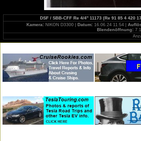
DSF / SBB-CFF Re 4/4'' 11173 (Re 91 85 4 420 1
Kamera:
NIKON D3300 |
Datum:
16.06.24 11:54 |
Auflö
Blendenöffnung:
7.1
Anza