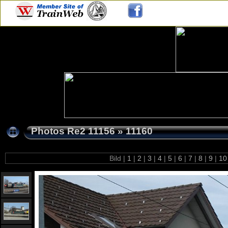
Photos Re2 11156
»
11160
Bild |
1
|
2
|
3
|
4
|
5
|
6
|
7
|
8
|
9
|
1