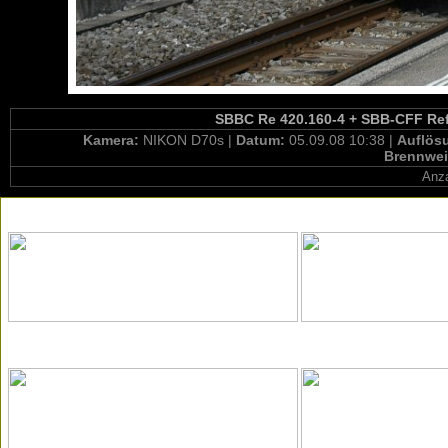
SBBC Re 420.160-4 + SBB-CFF Ref 4
Kamera:
NIKON D70s |
Datum:
05.09.08 10:38 |
Auflös
Brennwei
Anza