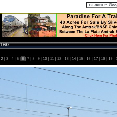
1160
2
|
3
|
4
|
5
|
6
|
7
|
8
|
9
|
10
|
11
|
12
|
13
|
14
|
15
|
16
|
17
|
18
|
19
|