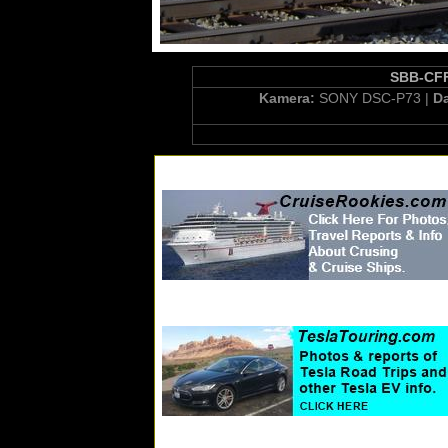
SBB-CFF 
Kamera:
SONY DSC-P73 |
D