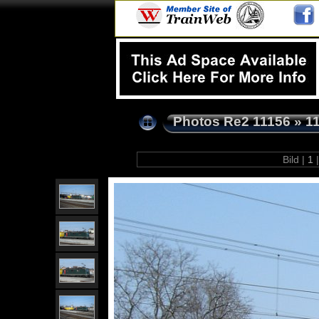
Photos Re2 11156
»
1
Bild |
1
|