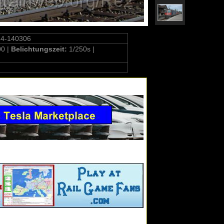
24-140306
00 |
Belichtungszeit:
1/250s |