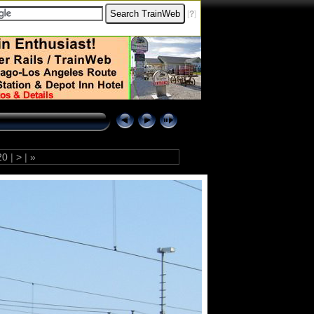
[
?
]
20
|
>
|
»