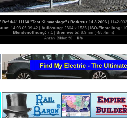
Ref 4/4'' 11160 ''Test Klimaanlage'' / Rotkreuz 14.3.2006
| 1142-00
atum:
14.03.06 09:42 |
Auflösung:
2304 x 1536 |
ISO-Einstellung:
1
Blendenöffnung:
7.1 |
Brennweite:
8.9mm (~58.4mm)
Anzahl Bilder:
50
|
Hilfe