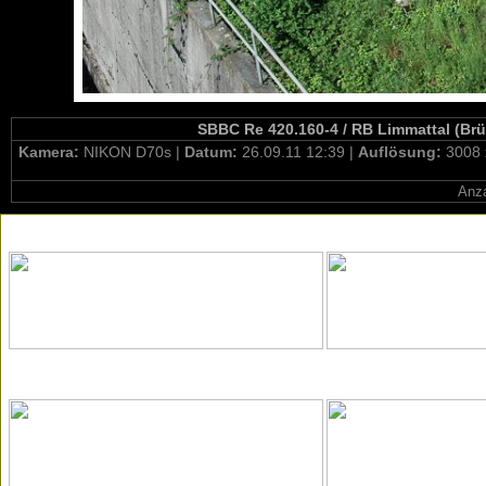
SBBC Re 420.160-4 / RB Limmattal (Brü
Kamera:
NIKON D70s |
Datum:
26.09.11 12:39 |
Auflösung:
3008 
Anza