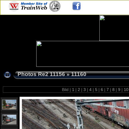
Photos Re2 11156
»
11160
Bild |
1
|
2
|
3
|
4
|
5
|
6
|
7
|
8
|
9
|
1