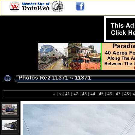
Photos Re2 11371
»
11371
«
|
<
|
41
|
42
|
43
|
44
|
45
|
46
|
47
|
48
|
4