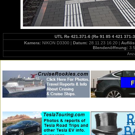
UTL Re 421.371-6 (Re 91 85 4 421 371-3
Kamera:
NIKON D3300 |
Datum:
28.11.23 16:20 |
Auflö
Blendenöffnung:
3.5
Anza