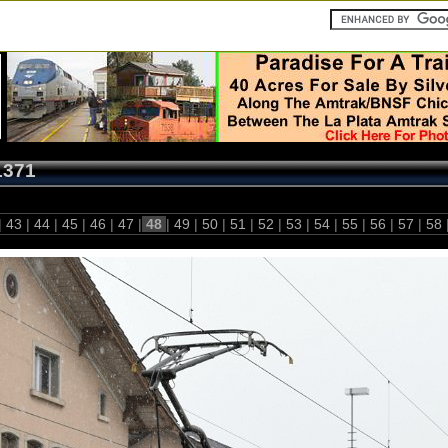
1371
|
43
|
44
|
45
|
46
|
47
|
48
|
49
|
50
|
51
|
52
|
53
|
54
|
55
|
56
|
57
|
58