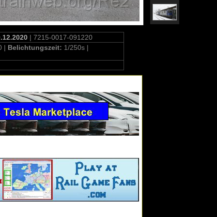
9.12.2020
| 7215-0017-091220
0 |
Belichtungszeit:
1/250s |