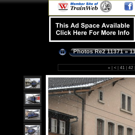
Photos Re2 11371
»
1
«
|
<
|
41
|
42