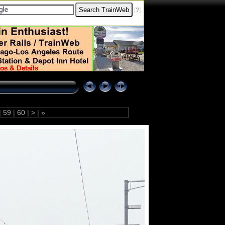
[
?
]
|
59
|
60
|
>
|
»