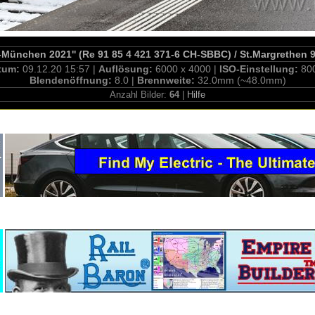
-München 2021'' (Re 91 85 4 421 371-6 CH-SBBC) / St.Margrethen 
tum:
09.12.20 15:57 |
Auflösung:
6000 x 4000 |
ISO-Einstellung:
80
Blendenöffnung:
8.0 |
Brennweite:
32.0mm (~48.0mm)
Anzahl Bilder:
64
|
Hilfe