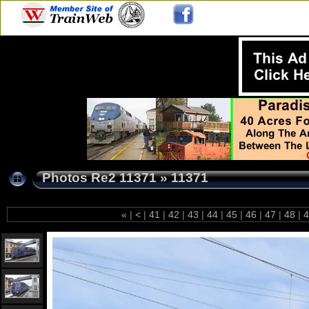
Photos Re2 11371
»
11371
«
|
<
|
41
|
42
|
43
|
44
|
45
|
46
|
47
|
48
|
4