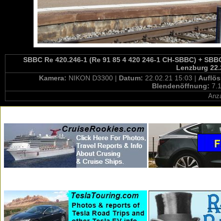
SBBC Re 420.246-1 (Re 91 85 4 420 246-1 CH-SBBC) + SBBC 
Lenzburg 22.
Kamera:
NIKON D3300 |
Datum:
22.02.21 15:03 |
Auflö
Blendenöffnung:
7.1
Anza