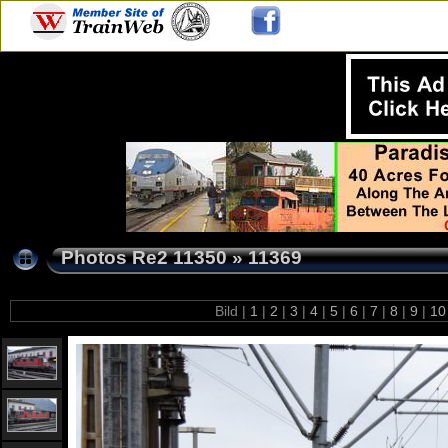
Photos Re2 11350
»
11369
Bild |
1
|
2
|
3
|
4
|
5
|
6
|
7
|
8
|
9
|
1