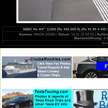
SBBC Re 4/4''' 11369 (Re 430.369-9) (Re 91 85 4 430
Kamera:
NIKON D3300 |
Datum:
16.11.16 09:55 |
Auflö
Blendenöffnung:
4.8
Anza