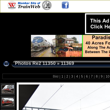
Photos Re2 11350
»
11369
Bild |
1
|
2
|
3
|
4
|
5
|
6
|
7
|
8
|
9
|
1