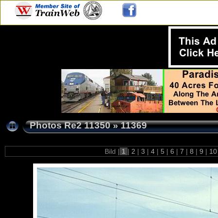
Photos Re2 11350
»
11369
Bild |
1
|
2
|
3
|
4
|
5
|
6
|
7
|
8
|
9
|
1