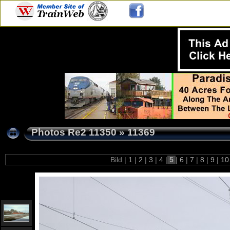
Photos Re2 11350
»
11369
Bild |
1
|
2
|
3
|
4
|
5
|
6
|
7
|
8
|
9
|
1