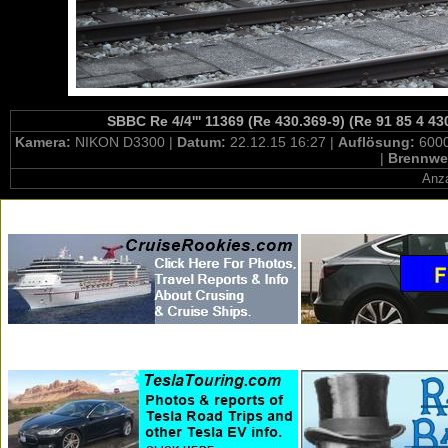
SBBC Re 4/4''' 11369 (Re 430.369-9) (Re 91 85 4 4
Kamera:
NIKON D3300 |
Datum:
22.12.15 16:27 |
Auflösung:
6000
|
Brennwe
Anza