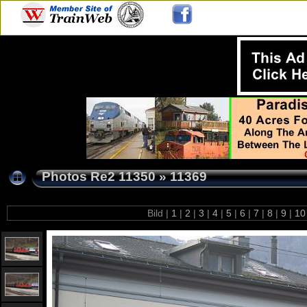
Photos Re2 11350
»
11369
Bild |
1
|
2
|
3
|
4
|
5
|
6
|
7
|
8
|
9
|
1