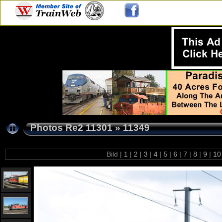
Photos Re2 11301
»
11349
Bild |
1
|
2
|
3
|
4
|
5
|
6
|
7
|
8
|
9
|
1