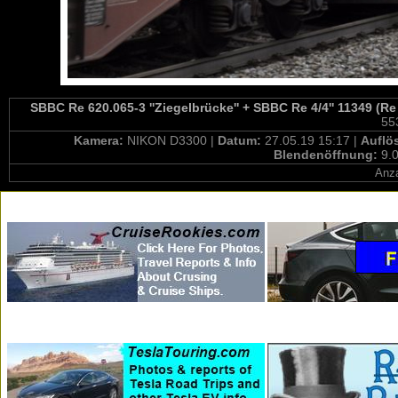
SBBC Re 620.065-3 ''Ziegelbrücke'' + SBBC Re 4/4'' 11349 (Re
55
Kamera:
NIKON D3300 |
Datum:
27.05.19 15:17 |
Auflö
Blendenöffnung:
9.0
Anza