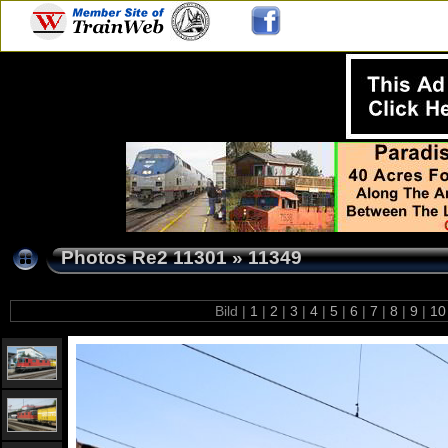
Photos Re2 11301
»
11349
Bild |
1
|
2
|
3
|
4
|
5
|
6
|
7
|
8
|
9
|
1