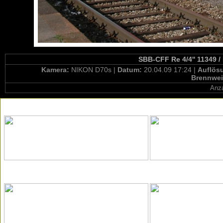
SBB-CFF Re 4/4'' 11349 /
Kamera:
NIKON D70s |
Datum:
20.04.09 17:24 |
Auflös
Brennwei
Anza