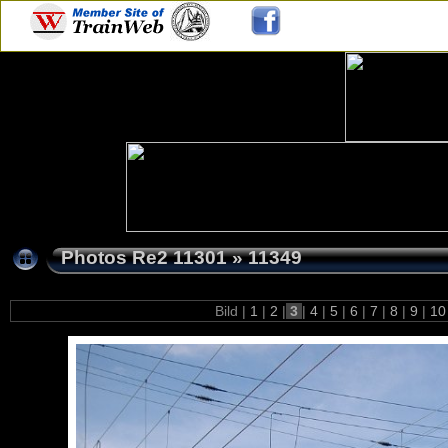
Photos Re2 11301
»
11349
Bild |
1
|
2
|
3
|
4
|
5
|
6
|
7
|
8
|
9
|
1