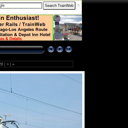
[
?
]
20
|
>
|
»