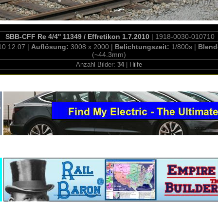
SBB-CFF Re 4/4'' 11349 / Effretikon 1.7.2010
| 1918-0030-010710
10 12:07 |
Auflösung:
3008 x 2000 |
Belichtungszeit:
1/800s |
Blend
(~44.3mm)
Anzahl Bilder:
34
|
Hilfe