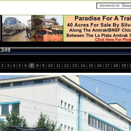
1349
2
|
3
|
4
|
5
|
6
|
7
|
8
|
9
|
10
|
11
|
12
|
13
|
14
|
15
|
16
|
17
|
18
|
19
|