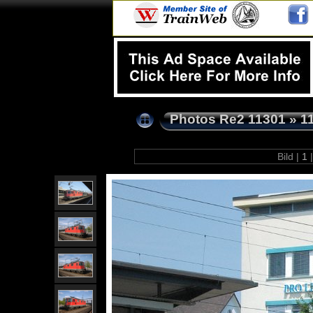
Photos Re2 11301
»
1
Bild |
1
|