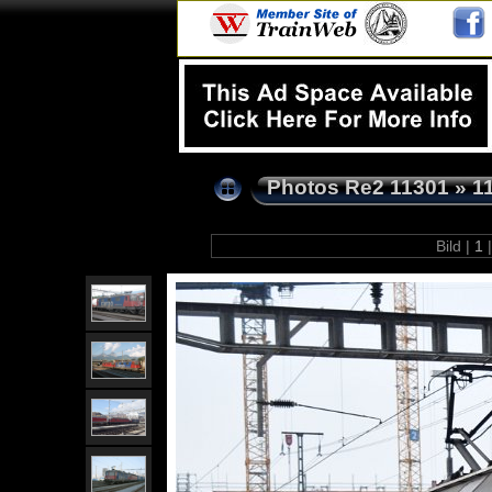
Photos Re2 11301
»
1
Bild |
1
|