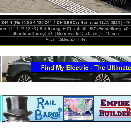
344-4 (Re 91 85 4 420 344-4 CH-SBBC) / Rotkreuz 11.11.2022
| 826
tum:
11.11.22 12:58 |
Auflösung:
6000 x 4000 |
ISO-Einstellung:
400
Blendenöffnung:
5.6 |
Brennweite:
35.0mm (~52.0mm)
Anzahl Bilder:
25
|
Hilfe