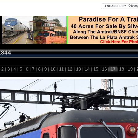
1344
2
|
3
|
4
|
5
|
6
|
7
|
8
|
9
|
10
|
11
|
12
|
13
|
14
|
15
|
16
|
17
|
18
|
19
|