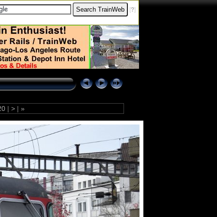
[
?
]
20
|
>
|
»