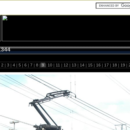
1344
2
|
3
|
4
|
5
|
6
|
7
|
8
|
9
|
10
|
11
|
12
|
13
|
14
|
15
|
16
|
17
|
18
|
19
|