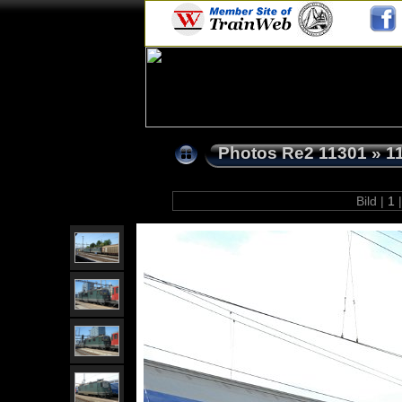
Photos Re2 11301
»
1
Bild |
1
|