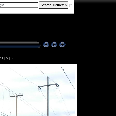
[
?
]
20
|
>
|
»