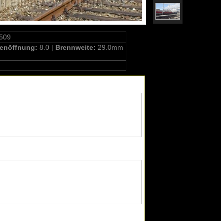
509
enöffnung:
8.0 |
Brennweite:
29.0mm