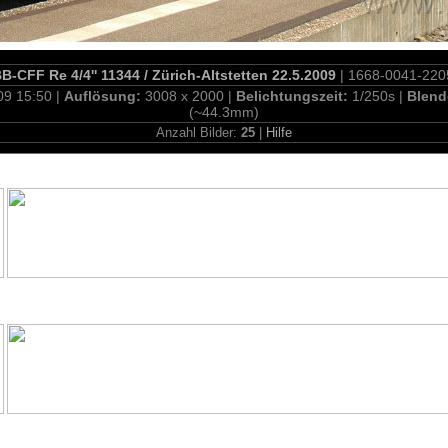
B-CFF Re 4/4'' 11344 / Zürich-Altstetten 22.5.2009
| 1668-0041-220
09 15:50 |
Auflösung:
3008 x 2000 |
Belichtungszeit:
1/250s |
Blend
(~44.3mm)
Anzahl Bilder:
25
|
Hilfe