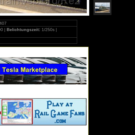
407
00 |
Belichtungszeit:
1/250s |