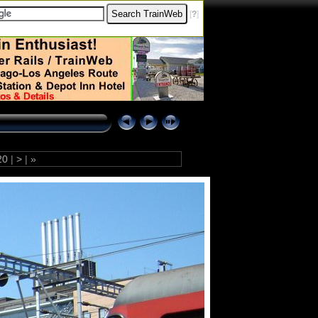
[
?
]
20
|
>
|
»