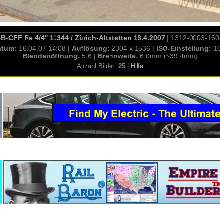
B-CFF Re 4/4'' 11344 / Zürich-Altstetten 16.4.2007
| 1312-0003-160
atum:
16.04.07 14:08 |
Auflösung:
2304 x 1536 |
ISO-Einstellung:
1
Blendenöffnung:
5.6 |
Brennweite:
6.0mm (~39.4mm)
Anzahl Bilder:
25
|
Hilfe