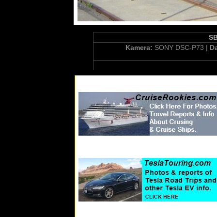
SB
Kamera:
SONY DSC-P73 |
D