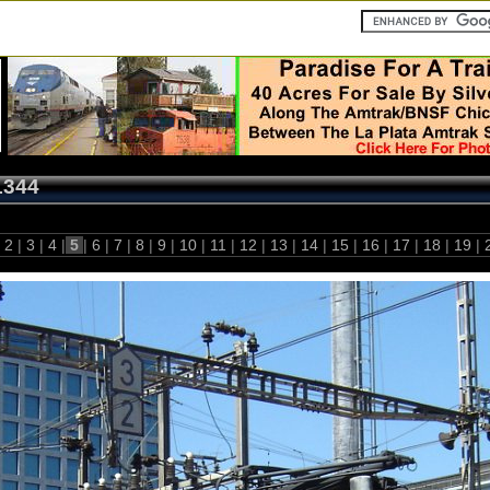
1344
2
|
3
|
4
|
5
|
6
|
7
|
8
|
9
|
10
|
11
|
12
|
13
|
14
|
15
|
16
|
17
|
18
|
19
|