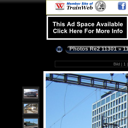
Photos Re2 11301
»
1
Bild |
1
|